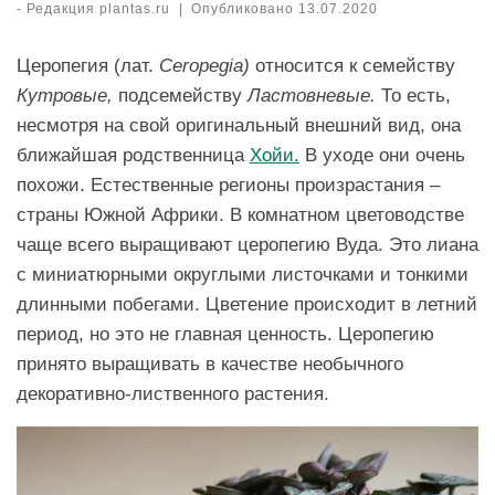
-
Редакция plantas.ru
|
Опубликовано
13.07.2020
Церопегия (лат.
Ceropegia)
относится к семейству
Кутровые,
подсемейству
Ластовневые.
То есть,
несмотря на свой оригинальный внешний вид, она
ближайшая родственница
Хойи.
В уходе они очень
похожи. Естественные регионы произрастания –
страны Южной Африки. В комнатном цветоводстве
чаще всего выращивают церопегию Вуда. Это лиана
с миниатюрными округлыми листочками и тонкими
длинными побегами. Цветение происходит в летний
период, но это не главная ценность. Церопегию
принято выращивать в качестве необычного
декоративно-лиственного растения.