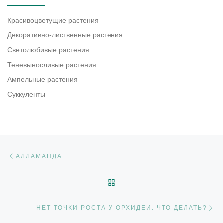
Красивоцветущие растения
Декоративно-лиственные растения
Светолюбивые растения
Теневыносливые растения
Ампельные растения
Суккуленты
Навигация по записям
Предыдущая запись
АЛЛАМАНДА
ОБРАТНО К СПИСКУ ЗАП
С
НЕТ ТОЧКИ РОСТА У ОРХИДЕИ. ЧТО ДЕЛАТЬ?