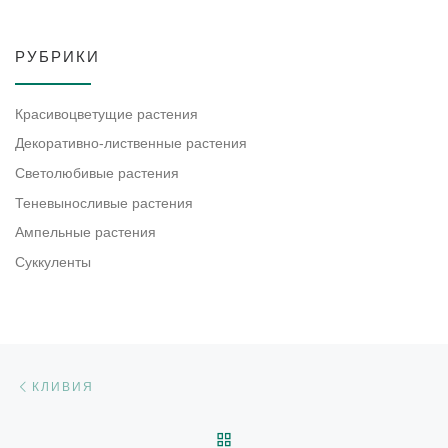
РУБРИКИ
Красивоцветущие растения
Декоративно-лиственные растения
Светолюбивые растения
Теневыносливые растения
Ампельные растения
Суккуленты
Навигация по записям
Предыдущая запись
КЛИВИЯ
ОБРАТНО К СПИСКУ ЗАП