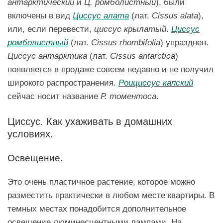
антарктический
и
Ц. ромболистный
), были
включены в вид
Циссус алата
(лат.
Cissus alata
),
или, если перевести,
циссус крылатый
.
Циссус
ромболистный
(лат.
Cissus rhombifolia
) упразднен.
Циссус антарктика
(лат.
Cissus antarctica
)
появляется в продаже совсем недавно и не получил
широкого распространения.
Роициссус капский
сейчас носит название
Р. томентоса
.
Циссус. Как ухаживать в домашних
условиях.
Освещение.
Это очень пластичное растение, которое можно
разместить практически в любом месте квартиры. В
темных местах понадобится дополнительное
освещение люминесцентными лампами. На