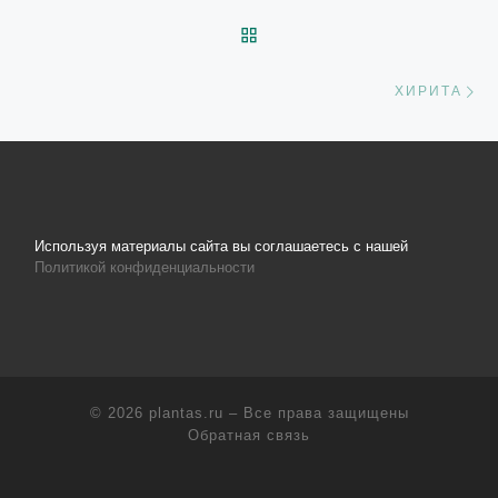
ОБРАТНО К СПИСКУ ЗАП
С
ХИРИТА
Используя материалы сайта вы соглашаетесь с нашей
Политикой конфиденциальности
© 2026
plantas.ru
– Все права защищены
Обратная связь