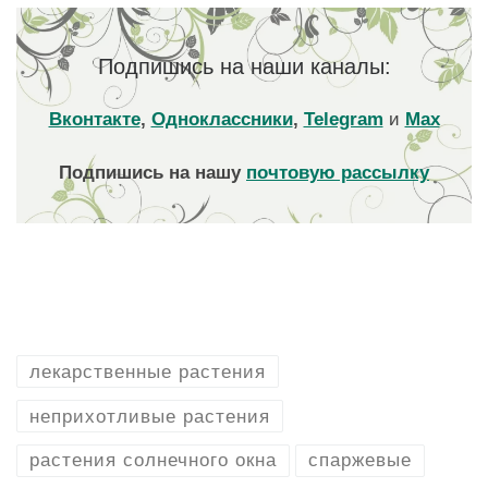
Подпишись на наши каналы:
Вконтакте
,
Одноклассники
,
Telegram
и
Max
Подпишись на нашу
почтовую рассылку
лекарственные растения
неприхотливые растения
растения солнечного окна
спаржевые