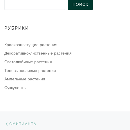
ПОИСК
РУБРИКИ
Красивоцветущие растения
Декоративно-лиственные растения
Светолюбивые растения
Теневыносливые растения
Ампельные растения
Суккуленты
Навигация по записям
Предыдущая запись
СМИТИАНТА