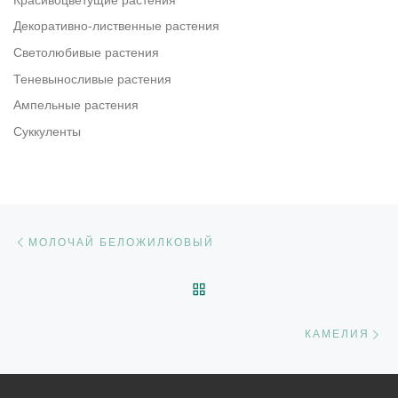
Красивоцветущие растения
Декоративно-лиственные растения
Светолюбивые растения
Теневыносливые растения
Ампельные растения
Суккуленты
Навигация по записям
Предыдущая запись
МОЛОЧАЙ БЕЛОЖИЛКОВЫЙ
ОБРАТНО К СПИСКУ ЗАП
С
КАМЕЛИЯ