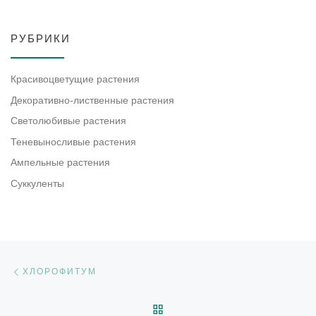
РУБРИКИ
Красивоцветущие растения
Декоративно-лиственные растения
Светолюбивые растения
Теневыносливые растения
Ампельные растения
Суккуленты
Навигация по записям
Предыдущая запись
ХЛОРОФИТУМ
ОБРАТНО К СПИСКУ ЗАП