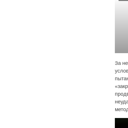
За н
услов
пыта
«закр
прод
неуд
мето