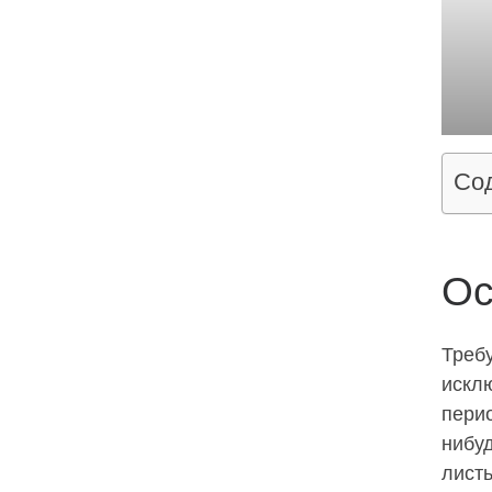
Со
Ос
Треб
искл
перио
нибуд
листь