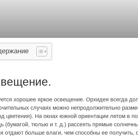
держание
вещение.
уется хорошее яркое освещение. Орхидея всегда дол
ючительных случаях можно непродолжительно размес
д цветения). На окнах южной ориентации летом в по
ь (бумагой, тюлью и т. д.) рассеять прямые солнечны
я отдают больше влаги, чем способны ее получить,