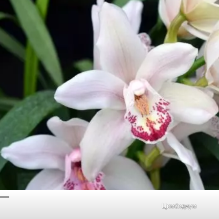
Цимбидиум