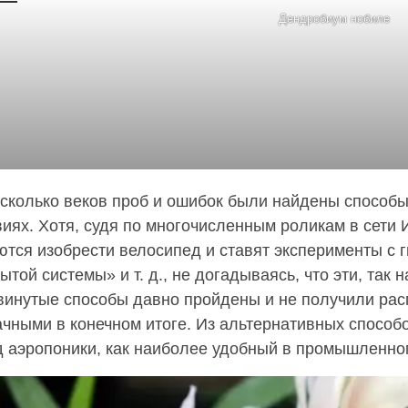
Дендробиум нобиле
есколько веков проб и ошибок были найдены способ
иях. Хотя, судя по многочисленным роликам в сети 
ются изобрести велосипед и ставят эксперименты с
ытой системы» и т. д., не догадываясь, что эти, та
винутые способы давно пройдены и не получили расп
ачными в конечном итоге. Из альтернативных способ
д аэропоники, как наиболее удобный в промышленн