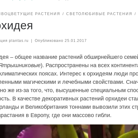
ИВОЦВЕТУЩИЕ РАСТЕНИЯ
СВЕТОЛЮБИВЫЕ РАСТЕНИЯ
хидея
ция plantas.ru
|
Опубликовано
25.01.2017
дея – общее название растений обширнейшего семей
Ятрышниковые
). Распространены на всех континент
климатических поясах. Интерес к орхидеям люди пр
ленными магическими и лечебными свойствами. Сна
но же из-за того, что, высушенные специальным спо
сть. В качестве декоративных растений орхидеи ст
рланды и Великобритания тоннами вывозили этих ст
растания в Европу, где они массово гибли.