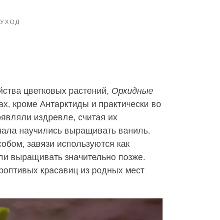
УХОД
ства цветковых растений,
Орхидные
ах, кроме Антарктиды и практически во
оявляли издревле, считая их
чала научились выращивать ваниль,
собом, завязи используются как
али выращивать значительно позже.
роптивых красавиц из родных мест