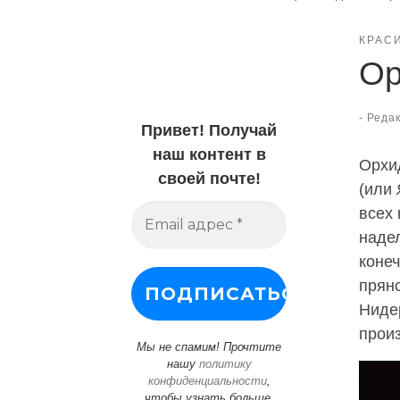
КРАС
Ор
-
Редак
Привет! Получай
наш контент в
Орхи
своей почте!
(или
всех 
наде
конеч
пряно
Ниде
произ
Мы не спамим! Прочтите
нашу
политику
конфиденциальности
,
чтобы узнать больше.