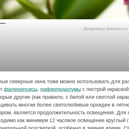
Дендробиум фаленопсис
лые северные окна тоже можно использовать для ра
ут
фаленопсисы
,
пафиопедилумы
с пестрой окраской
орые другие (как правило, с белой или светлой окрас
щивать многие более светолюбивые орхидеи в летн
ором, является продолжительность освещения. Для
ходимо как минимум 12 часовое освещение круглый г
нительной подсветкой, особенно в зимнее время. С