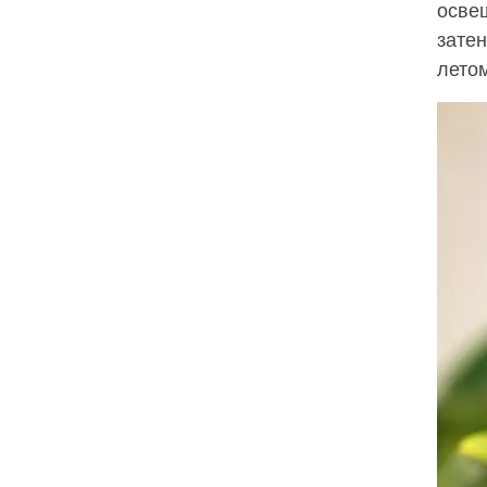
осве
зате
летом