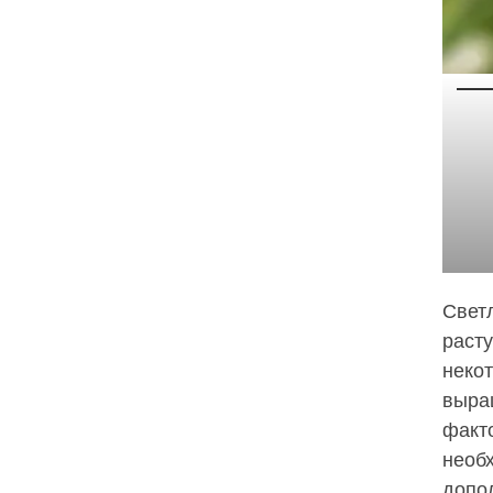
Свет
раст
некот
выра
факт
необ
допол