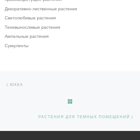
Декоративно-лиственные растения
Светолюбивые растения
Теневыносливые растения
Ампельные растения
Суккуленты
Навигация по записям
Предыдущая запись
ЮККА
ОБРАТНО К СПИСКУ ЗАП
С
РАСТЕНИЯ ДЛЯ ТЕМНЫХ ПОМЕЩЕНИЙ