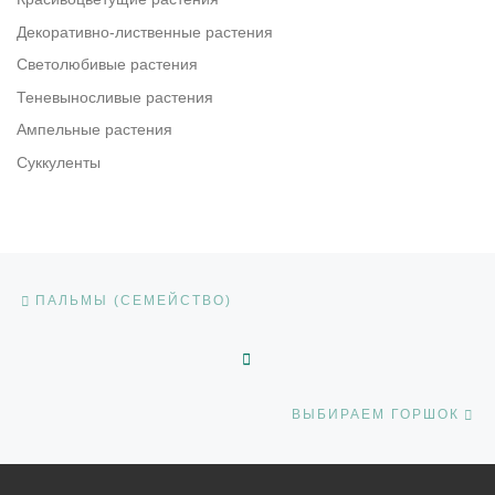
Декоративно-лиственные растения
Светолюбивые растения
Теневыносливые растения
Ампельные растения
Суккуленты
Навигация по записям
Предыдущая запись
ПАЛЬМЫ (СЕМЕЙСТВО)
ОБРАТНО К СПИСКУ ЗАП
С
ВЫБИРАЕМ ГОРШОК