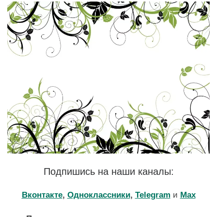
Подпишись на наши каналы:
Вконтакте
,
Одноклассники
,
Telegram
и
Max