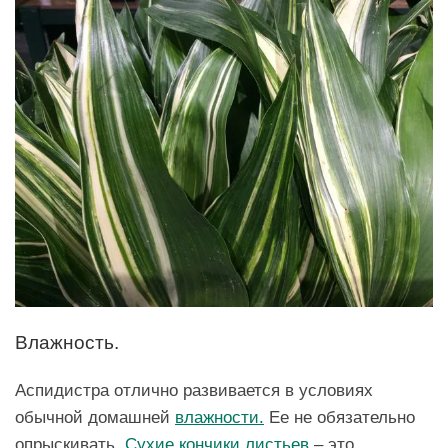
Влажность.
Аспидистра отлично развивается в условиях
обычной домашней
влажности.
Ее не обязательно
опрыскивать.
Сухие кончики листьев
– это