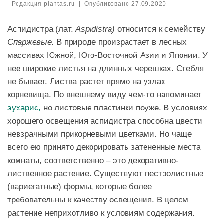
-
Редакция plantas.ru
|
Опубликовано
27.09.2020
Аспидистра (лат.
Aspidistra)
относится к семейству
Спаржевые.
В природе произрастает в лесных
массивах Южной, Юго-Восточной Азии и Японии. У
нее широкие листья на длинных черешках. Стебля
не бывает. Листва растет прямо на узлах
корневища. По внешнему виду чем-то напоминает
эухарис,
но листовые пластинки поуже. В условиях
хорошего освещения аспидистра способна цвести
невзрачными прикорневыми цветками. Но чаще
всего ею принято декорировать затененные места
комнаты, соответственно – это декоративно-
лиственное растение. Существуют пестролистные
(вариегатные) формы, которые более
требовательны к качеству освещения. В целом
растение неприхотливо к условиям содержания.