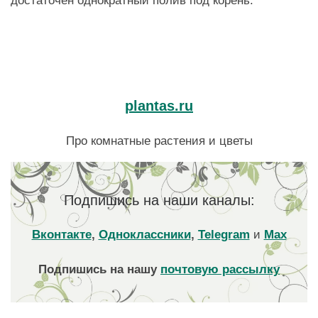
достаточен однократный полив под корень.
plantas.ru
Про комнатные растения и цветы
Подпишись на наши каналы:
Вконтакте
,
Одноклассники
,
Telegram
и
Max
Подпишись на нашу
почтовую рассылку