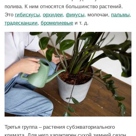
полива. К ним относятся большинство растений.
Это
гибискусы,
орхидеи,
фикусы,
молочаи,
пальмы,
традесканции,
бромелиевые
и т. д.
Третья группа – растения субэкваториального
климата. Для него характерен сухой зимний сезон.