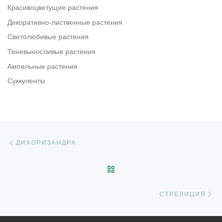
Красивоцветущие растения
Декоративно-лиственные растения
Светолюбивые растения
Теневыносливые растения
Ампельные растения
Суккуленты
Навигация по записям
Предыдущая запись
ДИХОРИЗАНДРА
ОБРАТНО К СПИСКУ ЗАП
С
СТРЕЛИЦИЯ