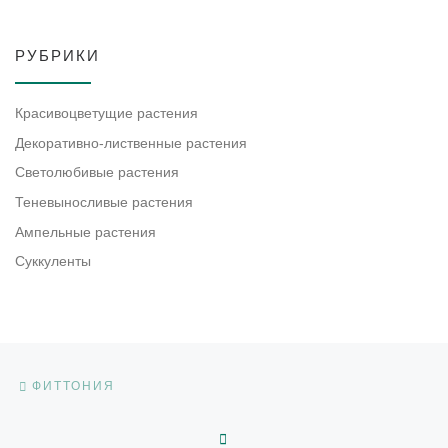
РУБРИКИ
Красивоцветущие растения
Декоративно-лиственные растения
Светолюбивые растения
Теневыносливые растения
Ампельные растения
Суккуленты
Навигация по записям
Предыдущая запись
ФИТТОНИЯ
ОБРАТНО К СПИСКУ ЗАП